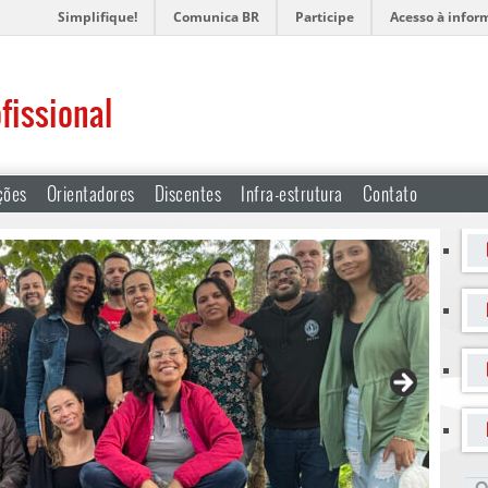
Simplifique!
Comunica BR
Participe
Acesso à infor
fissional
ções
Orientadores
Discentes
Infra-estrutura
Contato